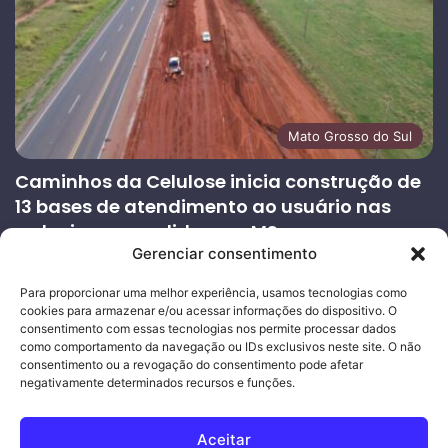
Mato Grosso do Sul
Caminhos da Celulose inicia construção de
13 bases de atendimento ao usuário nas
rodovias concedidas em MS
Gerenciar consentimento
27/07/2026
Página
Próxima
Para proporcionar uma melhor experiência, usamos tecnologias como
cookies para armazenar e/ou acessar informações do dispositivo. O
anterior
página
consentimento com essas tecnologias nos permite processar dados
como comportamento da navegação ou IDs exclusivos neste site. O não
consentimento ou a revogação do consentimento pode afetar
Ouro Empresas
- Desenvolvimento Web
negativamente determinados recursos e funções.
© Copyright 2026, Todos os direitos reservados |
Mais Fatos
Aceitar
MS
-
Joeber Garcia