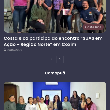
Costa Rica
Costa Rica participa do encontro “SUAS em
Ação – Região Norte” em Coxim
30/07/2026
Página
Próxima
anterior
página
Camapuã