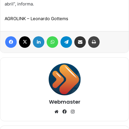
abril”, informa.
AGROLINK
– Leonardo Gottems
Facebook
X
Linkedin
WhatsApp
Telegram
Compartilhar via e-mail
Imprimir
Webmaster
Website
Facebook
Instagram