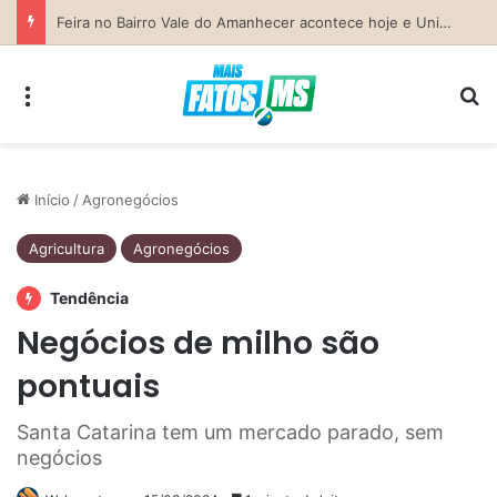
Previsão do Tempo para Costa Rica nesta sexta-feira (7)
Menu
Pr
Início
/
Agronegócios
Agricultura
Agronegócios
Tendência
Negócios de milho são
pontuais
Santa Catarina tem um mercado parado, sem
negócios