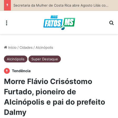
Secretaria da Mulher de Costa Rica abre Agosto Lilás com palestra sobre ciclo da violência e defesa pessoal
Menu
Pr
Início
/
Cidades
/
Alcinópolis
Alcinópolis
Super Destaque
Tendência
Morre Flávio Crisóstomo
Furtado, pioneiro de
Alcinópolis e pai do prefeito
Dalmy