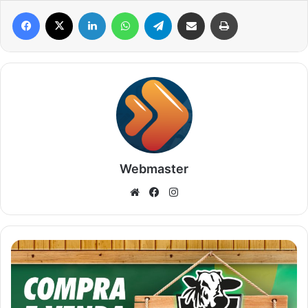
Facebook
X
Linkedin
WhatsApp
Telegram
Compartilhar via e-mail
Imprimir
Webmaster
Website
Facebook
Instagram