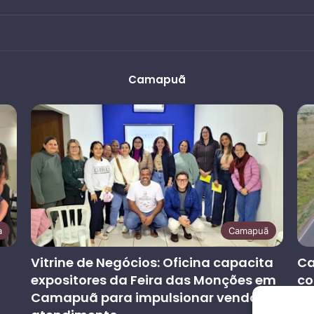
Camapuã
a
Camapuã
Vitrine de Negócios: Oficina capacita
Ca
expositores da Feira das Monções em
co
Camapuã para impulsionar vendas e
at