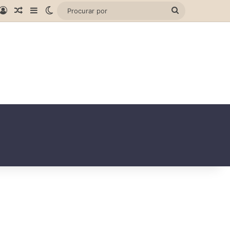
gram
hatsApp
Entrar
Artigo aleatório
Barra Lateral
Switch skin
Procurar
por