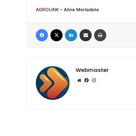
AGROLINK
– Aline Merladete
Facebook
X
Linkedin
Compartilhar via e-mail
Imprimir
Webmaster
Website
Facebook
Instagram