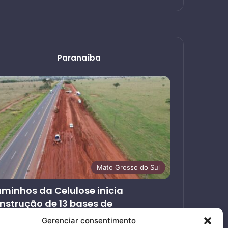
Paranaíba
Mato Grosso do Sul
minhos da Celulose inicia
nstrução de 13 bases de
endimento ao usuário nas rodovias
Gerenciar consentimento