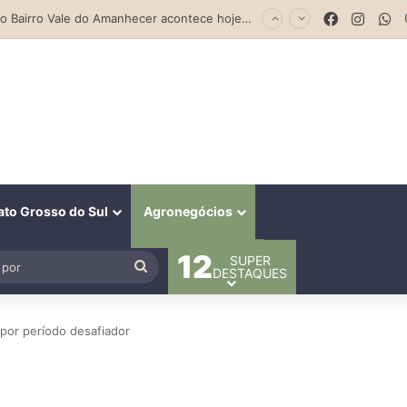
Facebook
Insta
W
Feira no Bairro Vale do Amanhecer acontece hoje e União das Feiras será na Feira Central no sábado
to Grosso do Sul
Agronegócios
12
SUPER
al
Procurar
DESTAQUES
por
 por período desafiador