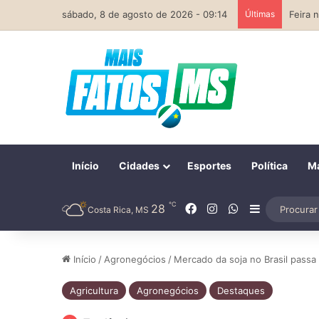
sábado, 8 de agosto de 2026 - 09:14
Últimas
Início
Cidades
Esportes
Política
Ma
℃
Facebook
Instagram
WhatsApp
28
Barra Later
Costa Rica, MS
Início
/
Agronegócios
/
Mercado da soja no Brasil passa
Agricultura
Agronegócios
Destaques