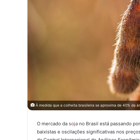
À medida que a colheita brasileira se aproxima de 40% da ár
O mercado da
soja
no Brasil está passando po
baixistas e oscilações significativas nos pre
da Central Internacional de Análises Econômi