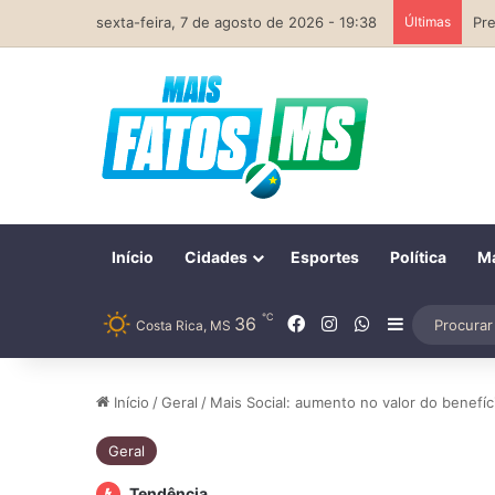
sexta-feira, 7 de agosto de 2026 - 19:38
Últimas
Início
Cidades
Esportes
Política
Ma
℃
Facebook
Instagram
WhatsApp
36
Barra Later
Costa Rica, MS
Início
/
Geral
/
Mais Social: aumento no valor do benefíc
Geral
Tendência