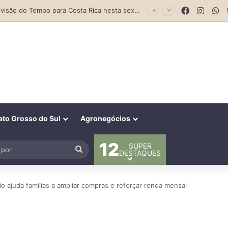
Facebook
Insta
W
Previsão do Tempo para Costa Rica nesta sexta-feira (7)
to Grosso do Sul
Agronegócios
12
SUPER
al
Procurar
DESTAQUES
por
io ajuda famílias a ampliar compras e reforçar renda mensal