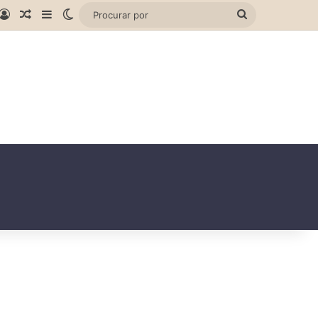
gram
hatsApp
Entrar
Artigo aleatório
Barra Lateral
Switch skin
Procurar
por