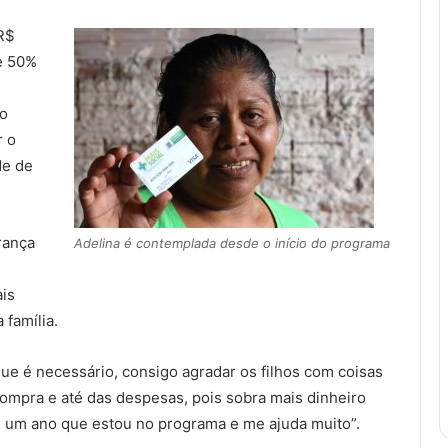
R$
de 50%
do
r o
de de
rança
Adelina é contemplada desde o início do programa
ais
 família.
e é necessário, consigo agradar os filhos com coisas
ompra e até das despesas, pois sobra mais dinheiro
de um ano que estou no programa e me ajuda muito”.