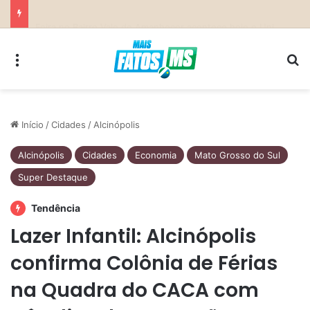
Previsão do Tempo para Costa Rica nesta sexta-feira (7)
Menu
Pr
Início
/
Cidades
/
Alcinópolis
Alcinópolis
Cidades
Economia
Mato Grosso do Sul
Super Destaque
Tendência
Lazer Infantil: Alcinópolis
confirma Colônia de Férias
na Quadra do CACA com