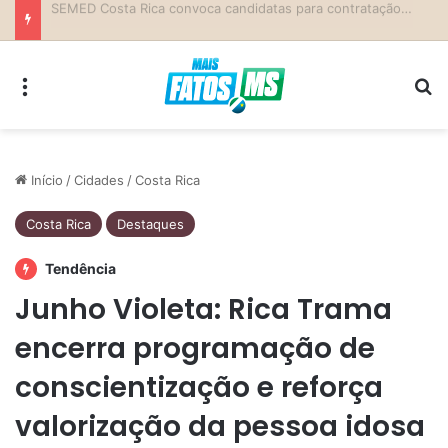
SEMED Costa Rica convoca candidatas para contratação temporária e atuação como Auxiliar de Desenvolvimento Infantil
Menu
Pr
Início
/
Cidades
/
Costa Rica
Costa Rica
Destaques
Tendência
Junho Violeta: Rica Trama
encerra programação de
conscientização e reforça
valorização da pessoa idosa