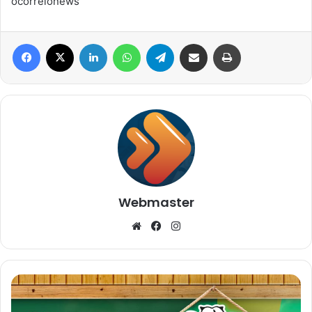
ocorreionews
Facebook
X
Linkedin
WhatsApp
Telegram
Compartilhar via e-mail
Imprimir
Webmaster
Website
Facebook
Instagram