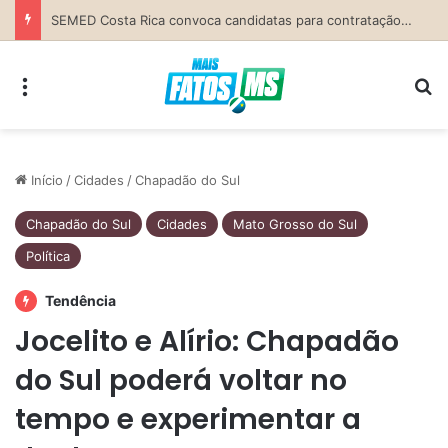
Previsão do Tempo para Costa Rica nesta quinta-feira (6)
Menu
Pr
Início
/
Cidades
/
Chapadão do Sul
Chapadão do Sul
Cidades
Mato Grosso do Sul
Política
Tendência
Jocelito e Alírio: Chapadão
do Sul poderá voltar no
tempo e experimentar a