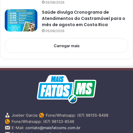
05/08/2026
Saúde divulga Cronograma de
Atendimentos do Castramóvel para o
mês de agosto em Costa Rica
05/08/2026
Carregar mais
Joeber Garcia
Fone/Whatsapp: (67) 98155-8498
Fone/Whatsapp: (67) 98133-8546
E-Mail:
contato@maisfatosms.com.br