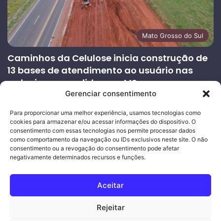
Mato Grosso do Sul
Caminhos da Celulose inicia construção de
13 bases de atendimento ao usuário nas
rodovias concedidas em MS
Gerenciar consentimento
27/07/2026
Página
Próxima
Para proporcionar uma melhor experiência, usamos tecnologias como
cookies para armazenar e/ou acessar informações do dispositivo. O
anterior
página
consentimento com essas tecnologias nos permite processar dados
como comportamento da navegação ou IDs exclusivos neste site. O não
consentimento ou a revogação do consentimento pode afetar
Ouro Empresas
- Desenvolvimento Web
negativamente determinados recursos e funções.
© Copyright 2026, Todos os direitos reservados |
Mais Fatos
Aceitar
MS
-
Joeber Garcia
Rejeitar
Facebook
Instagram
WhatsApp