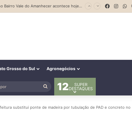
Previsão do Tempo para Costa Rica nesta sexta-feira (7)
Facebook
Insta
W
to Grosso do Sul
Agronegócios
12
SUPER
al
Procurar
DESTAQUES
por
efeitura substitui ponte de madeira por tubulação de PAD e concreto n