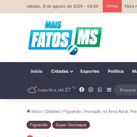
sábado, 8 de agosto de 2026 - 04:59
Últimas
Início
Cidades
Esportes
Política
Ma
℃
Facebook
Instagram
WhatsApp
27
Barra Later
Costa Rica, MS
Início
/
Cidades
/
Figueirão
/
Inovação na Área Rural: Pr
Figueirão
Super Destaque