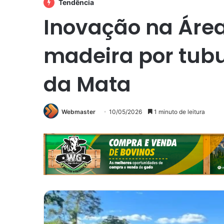
Tendência
Inovação na Área 
madeira por tubu
da Mata
Webmaster
10/05/2026
1 minuto de leitura