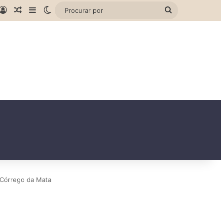
gram
hatsApp
Entrar
Artigo aleatório
Barra Lateral
Switch skin
Procurar
por
o Córrego da Mata