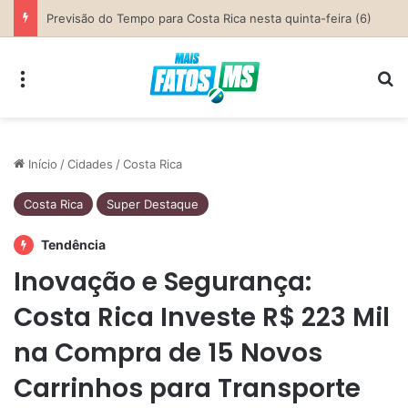
Parceria entre Costa Rica e Alcinópolis entrega ponte de concreto e fortalece infraestrutura na região das lavouras do Engano
Menu
Pr
Início
/
Cidades
/
Costa Rica
Costa Rica
Super Destaque
Tendência
Inovação e Segurança:
Costa Rica Investe R$ 223 Mil
na Compra de 15 Novos
Carrinhos para Transporte