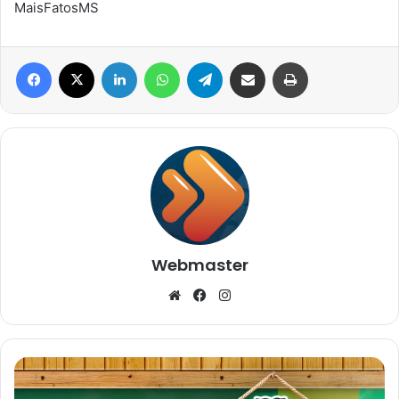
MaisFatosMS
Facebook
X
Linkedin
WhatsApp
Telegram
Compartilhar via e-mail
Imprimir
Webmaster
Website
Facebook
Instagram