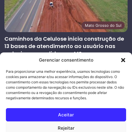
Mato Grosso do Sul
Caminhos da Celulose inicia construção de
13 bases de atendimento ao usuário nas
rodovias concedidas em MS
Gerenciar consentimento
27/07/2026
Página
Próxima
Para proporcionar uma melhor experiência, usamos tecnologias como
cookies para armazenar e/ou acessar informações do dispositivo. O
anterior
página
consentimento com essas tecnologias nos permite processar dados
como comportamento da navegação ou IDs exclusivos neste site. O não
consentimento ou a revogação do consentimento pode afetar
Ouro Empresas
- Desenvolvimento Web
negativamente determinados recursos e funções.
© Copyright 2026, Todos os direitos reservados |
Mais Fatos
Aceitar
MS
-
Joeber Garcia
Rejeitar
Facebook
Instagram
WhatsApp