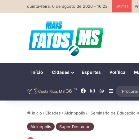
quinta-feira, 6 de agosto de 2026 - 16:22
Últimas
Início
Cidades
Esportes
Política
Ma
℃
Facebook
Instagram
WhatsApp
36
Barra Later
Costa Rica, MS
Início
/
Cidades
/
Alcinópolis
/
I Seminário de Educação 
Alcinópolis
Super Destaque