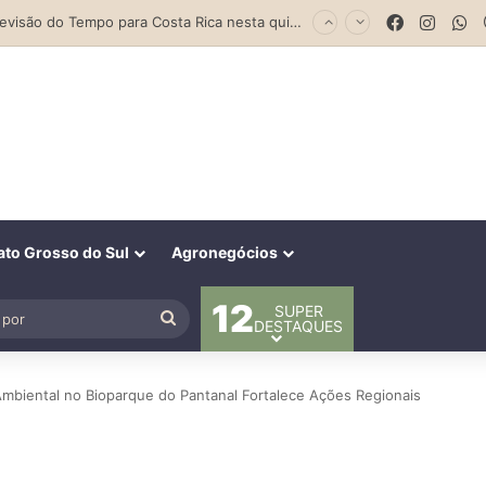
Parceria entre Costa Rica e Alcinópolis entrega ponte de concreto e fortalece infraestrutura na região das lavouras do Engano
Facebook
Insta
W
to Grosso do Sul
Agronegócios
12
SUPER
al
Procurar
DESTAQUES
por
Ambiental no Bioparque do Pantanal Fortalece Ações Regionais