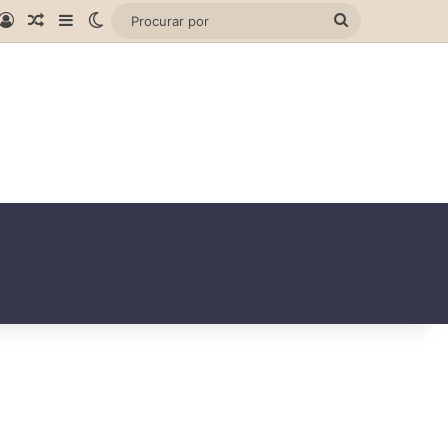
gram
hatsApp
Entrar
Artigo aleatório
Barra Lateral
Switch skin
Procurar
por