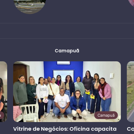
Camapuã
a
Camapuã
Vitrine de Negócios: Oficina capacita
Ca