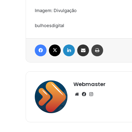
Imagem: Divulgação
bulhoesdigital
Facebook
X
Linkedin
Compartilhar via e-mail
Imprimir
Webmaster
Website
Facebook
Instagram