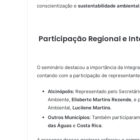
conscientização e
sustentabilidade ambiental
Participação Regional e In
O seminário destacou a importância da integraç
contando com a participação de representante
Alcinópolis:
Representado pelo Secretár
Ambiente,
Elisberto Martins Rezende
, e
Ambiental,
Lucilene Martins
.
Outros Municípios:
Também participaram 
das Águas
e
Costa Rica
.
A presença desses gestores reforçou o comp