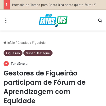
Parceria entre Costa Rica e Alcinópolis entrega ponte de concreto e fortalece infraestrutura na região das lavouras do Engano
Menu
Pr
Início
/
Cidades
/
Figueirão
Figueirão
Super Destaque
Tendência
Gestores de Figueirão
participam de Fórum de
Aprendizagem com
Equidade