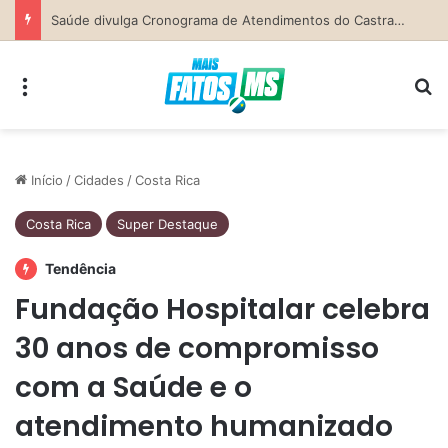
Secretaria da Mulher de Costa Rica abre Agosto Lilás com palestra sobre ciclo da violência e defesa pessoal
Menu
Pr
Início
/
Cidades
/
Costa Rica
Costa Rica
Super Destaque
Tendência
Fundação Hospitalar celebra
30 anos de compromisso
com a Saúde e o
atendimento humanizado