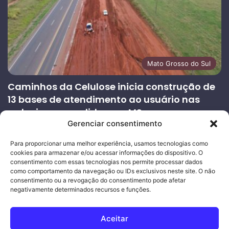
Mato Grosso do Sul
Caminhos da Celulose inicia construção de
13 bases de atendimento ao usuário nas
rodovias concedidas em MS
Gerenciar consentimento
27/07/2026
Página
Próxima
Para proporcionar uma melhor experiência, usamos tecnologias como
cookies para armazenar e/ou acessar informações do dispositivo. O
anterior
página
consentimento com essas tecnologias nos permite processar dados
como comportamento da navegação ou IDs exclusivos neste site. O não
consentimento ou a revogação do consentimento pode afetar
Ouro Empresas
- Desenvolvimento Web
negativamente determinados recursos e funções.
© Copyright 2026, Todos os direitos reservados |
Mais Fatos
Aceitar
MS
-
Joeber Garcia