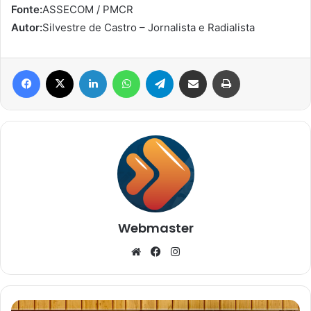
Fonte:
ASSECOM / PMCR
Autor:
Silvestre de Castro – Jornalista e Radialista
Facebook
X
Linkedin
WhatsApp
Telegram
Compartilhar via e-mail
Imprimir
Webmaster
Website
Facebook
Instagram