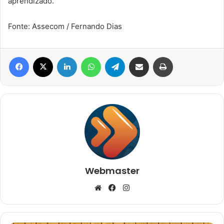
aprendizado.
Fonte: Assecom / Fernando Dias
Facebook
X
Linkedin
WhatsApp
Telegram
Compartilhar via e-mail
Imprimir
Webmaster
Website
Facebook
Instagram