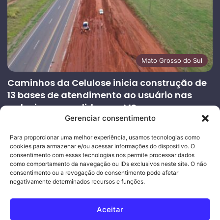
Mato Grosso do Sul
Caminhos da Celulose inicia construção de
13 bases de atendimento ao usuário nas
rodovias concedidas em MS
Gerenciar consentimento
27/07/2026
Página
Próxima
Para proporcionar uma melhor experiência, usamos tecnologias como
cookies para armazenar e/ou acessar informações do dispositivo. O
anterior
página
consentimento com essas tecnologias nos permite processar dados
como comportamento da navegação ou IDs exclusivos neste site. O não
consentimento ou a revogação do consentimento pode afetar
Ouro Empresas
- Desenvolvimento Web
negativamente determinados recursos e funções.
© Copyright 2026, Todos os direitos reservados |
Mais Fatos
Aceitar
MS
-
Joeber Garcia