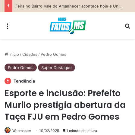
Previsão do Tempo para Costa Rica nesta sexta-feira (7)
Menu
Pr
Início
/
Cidades
/
Pedro Gomes
Pedro Gomes
Super Destaque
Tendência
Esporte e inclusão: Prefeito
Murilo prestigia abertura da
Taça FJU em Pedro Gomes
Webmaster
10/02/2025
1 minuto de leitura