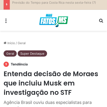
Previsão do Tempo para Costa Rica nesta sexta-feira (7)
Menu
Pr
Início
/
Geral
Geral
Super Destaque
Tendência
Entenda decisão de Moraes
que incluiu Musk em
investigação no STF
Agência Brasil ouviu duas especialistas para