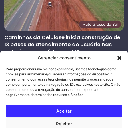
Mato Grosso do Sul
Caminhos da Celulose inicia construção de
13 bases de atendimento ao usuário nas
rodovias concedidas em MS
Gerenciar consentimento
27/07/2026
Página
Próxima
Para proporcionar uma melhor experiência, usamos tecnologias como
cookies para armazenar e/ou acessar informações do dispositivo. O
anterior
página
consentimento com essas tecnologias nos permite processar dados
como comportamento da navegação ou IDs exclusivos neste site. O não
consentimento ou a revogação do consentimento pode afetar
Ouro Empresas
- Desenvolvimento Web
negativamente determinados recursos e funções.
© Copyright 2026, Todos os direitos reservados |
Mais Fatos
Aceitar
MS
-
Joeber Garcia
Rejeitar
Facebook
Instagram
WhatsApp