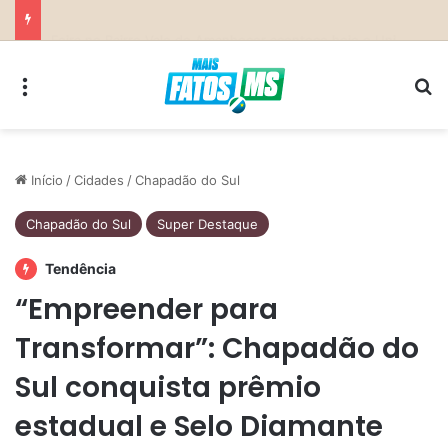
Previsão do Tempo para Costa Rica nesta sexta-feira (7)
Menu
Pr
Início
/
Cidades
/
Chapadão do Sul
Chapadão do Sul
Super Destaque
Tendência
“Empreender para
Transformar”: Chapadão do
Sul conquista prêmio
estadual e Selo Diamante