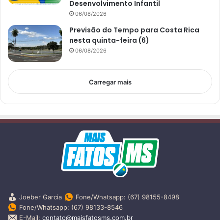
Desenvolvimento Infantil
06/08/2026
Previsão do Tempo para Costa Rica
nesta quinta-feira (6)
06/08/2026
Carregar mais
Joeber Garcia
Fone/Whatsapp: (67) 98155-8498
Fone/Whatsapp: (67) 98133-8546
E-Mail:
contato@maisfatosms.com.br