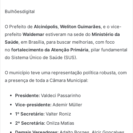
Bulhõesdigital
O Prefeito de
Alcinópolis
,
Weliton Guimarães
, e o vice-
prefeito
Waldemar
estiveram na sede do
Ministério da
Saúde
, em Brasília, para buscar melhorias, com foco
no
fortalecimento da Atenção Primária
, pilar fundamental
do Sistema Único de Saúde (SUS).
O município teve uma representação política robusta, com
a presença de toda a Câmara Municipal:
Presidente:
Valdeci Passarinho
Vice-presidente:
Ademir Müller
1º Secretário:
Valter Roniz
2ª Secretária:
Onilza Matias
Demais Vereadores:
Adalto Borges, Alcir Gonçalves