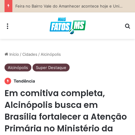
Previsão do Tempo para Costa Rica nesta sexta-feira (7)
Menu
Pr
Início
/
Cidades
/
Alcinópolis
Alcinópolis
Super Destaque
Tendência
Em comitiva completa,
Alcinópolis busca em
Brasília fortalecer a Atenção
Primária no Ministério da