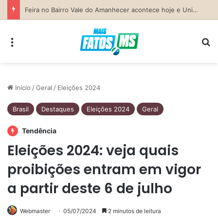
Previsão do Tempo para Costa Rica nesta sexta-feira (7)
Menu
Pr
Início
/
Geral
/
Eleições 2024
Brasil
Destaques
Eleições 2024
Geral
Tendência
Eleições 2024: veja quais
proibições entram em vigor
a partir deste 6 de julho
Webmaster
05/07/2024
2 minutos de leitura