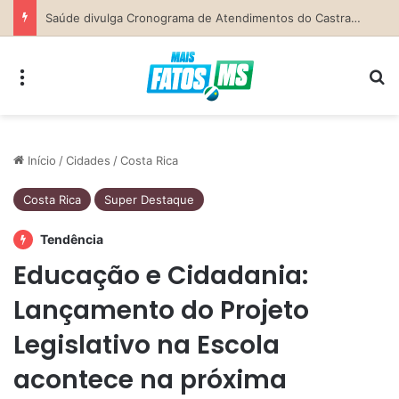
Secretaria da Mulher de Costa Rica abre Agosto Lilás com palestra sobre ciclo da violência e defesa pessoal
Menu
Pr
Início
/
Cidades
/
Costa Rica
Costa Rica
Super Destaque
Tendência
Educação e Cidadania:
Lançamento do Projeto
Legislativo na Escola
acontece na próxima