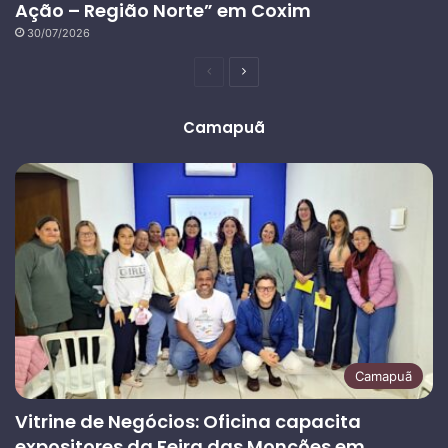
Ação – Região Norte” em Coxim
30/07/2026
Página
Próxima
anterior
página
Camapuã
Camapuã
Vitrine de Negócios: Oficina capacita
expositores da Feira das Monções em