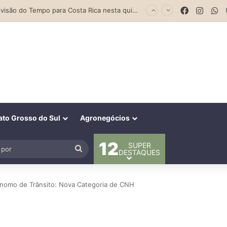
Parceria entre Costa Rica e Alcinópolis entrega ponte de concreto e fortalece infraestrutura na região das lavouras do Engano
Facebook
Insta
W
to Grosso do Sul
Agronegócios
12
SUPER
al
Procurar
DESTAQUES
por
tônomo de Trânsito: Nova Categoria de CNH