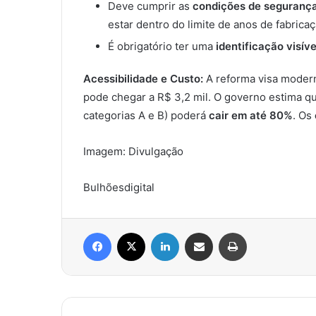
Deve cumprir as
condições de seguranç
estar dentro do limite de anos de fabricaç
É obrigatório ter uma
identificação visíve
Acessibilidade e Custo:
A reforma visa modern
pode chegar a R$ 3,2 mil. O governo estima que
categorias A e B) poderá
cair em até 80%
. Os
Imagem: Divulgação
Bulhõesdigital
Facebook
X
Linkedin
Compartilhar via e-mail
Imprimir