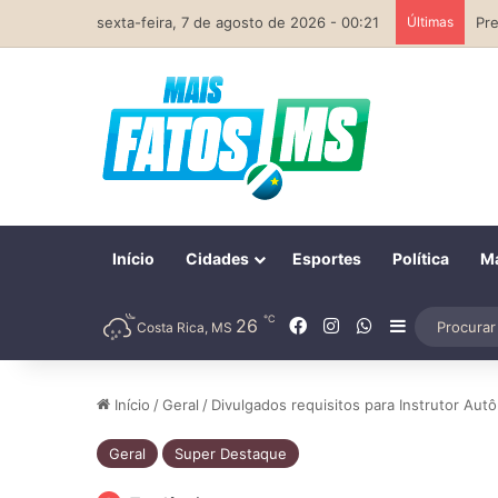
sexta-feira, 7 de agosto de 2026 - 00:21
Últimas
Início
Cidades
Esportes
Política
Ma
℃
Facebook
Instagram
WhatsApp
26
Barra Later
Costa Rica, MS
Início
/
Geral
/
Divulgados requisitos para Instrutor Au
Geral
Super Destaque