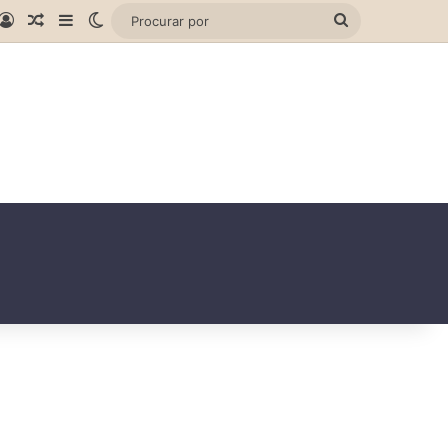
gram
hatsApp
Entrar
Artigo aleatório
Barra Lateral
Switch skin
Procurar
por