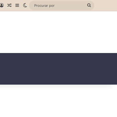
gram
hatsApp
Entrar
Artigo aleatório
Barra Lateral
Switch skin
Procurar
por