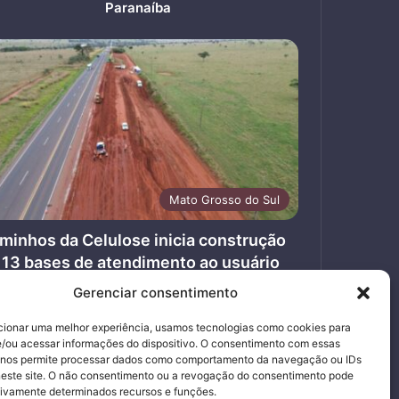
Paranaíba
Mato Grosso do Sul
minhos da Celulose inicia construção
 13 bases de atendimento ao usuário
s rodovias concedidas em MS
Gerenciar consentimento
7/07/2026
cionar uma melhor experiência, usamos tecnologias como cookies para
Página
Próxima
/ou acessar informações do dispositivo. O consentimento com essas
 nos permite processar dados como comportamento da navegação ou IDs
anterior
página
neste site. O não consentimento ou a revogação do consentimento pode
tivamente determinados recursos e funções.