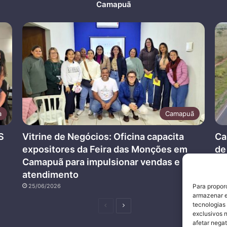
Camapuã
a
Camapuã
S
Vitrine de Negócios: Oficina capacita
Ca
expositores da Feira das Monções em
de
Camapuã para impulsionar vendas e
na
atendimento
2
25/06/2026
Para propor
armazenar e
tecnologias
Página
Próxima
exclusivos 
anterior
página
afetar nega