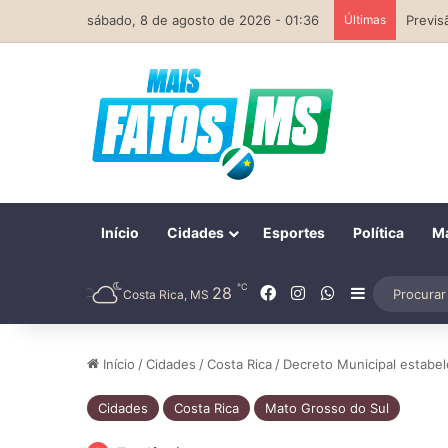
sábado, 8 de agosto de 2026 - 01:36
Últimas
Início
Cidades
Esportes
Política
Ma
℃
Facebook
Instagram
WhatsApp
28
Barra Later
Costa Rica, MS
Início
/
Cidades
/
Costa Rica
/
Decreto Municipal estabel
Cidades
Costa Rica
Mato Grosso do Sul