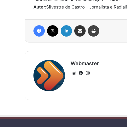
Autor:
Silvestre de Castro – Jornalista e Radial
Facebook
X
Linkedin
Compartilhar via e-mail
Imprimir
Webmaster
Website
Facebook
Instagram