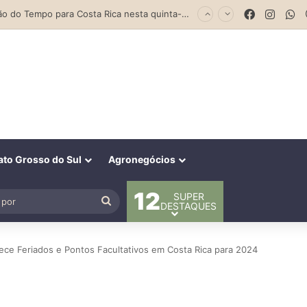
Facebook
Insta
W
Previsão do Tempo para Costa Rica nesta quinta-feira (6)
to Grosso do Sul
Agronegócios
12
SUPER
al
Procurar
DESTAQUES
por
ece Feriados e Pontos Facultativos em Costa Rica para 2024