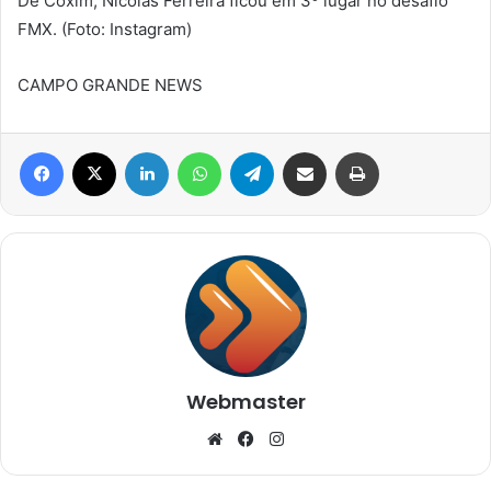
De Coxim, Nicolas Ferreira ficou em 3º lugar no desafio
FMX. (Foto: Instagram)
CAMPO GRANDE NEWS
Facebook
X
Linkedin
WhatsApp
Telegram
Compartilhar via e-mail
Imprimir
Webmaster
Website
Facebook
Instagram