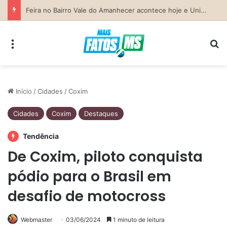
Previsão do Tempo para Costa Rica nesta sexta-feira (7)
Menu
Pr
Início
/
Cidades
/
Coxim
Cidades
Coxim
Destaques
Tendência
De Coxim, piloto conquista
pódio para o Brasil em
desafio de motocross
Webmaster
03/06/2024
1 minuto de leitura