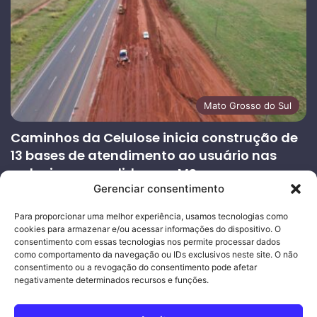
Mato Grosso do Sul
Caminhos da Celulose inicia construção de
13 bases de atendimento ao usuário nas
rodovias concedidas em MS
Gerenciar consentimento
27/07/2026
Página
Próxima
Para proporcionar uma melhor experiência, usamos tecnologias como
cookies para armazenar e/ou acessar informações do dispositivo. O
anterior
página
consentimento com essas tecnologias nos permite processar dados
como comportamento da navegação ou IDs exclusivos neste site. O não
consentimento ou a revogação do consentimento pode afetar
Ouro Empresas
- Desenvolvimento Web
negativamente determinados recursos e funções.
© Copyright 2026, Todos os direitos reservados |
Mais Fatos