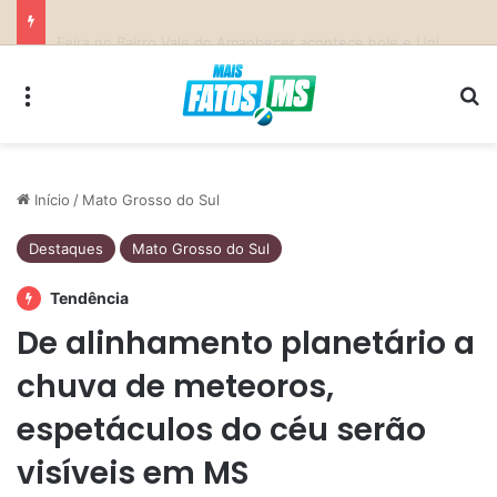
Previsão do Tempo para Costa Rica nesta sexta-feira (7)
Menu
Pr
Início
/
Mato Grosso do Sul
Destaques
Mato Grosso do Sul
Tendência
De alinhamento planetário a
chuva de meteoros,
espetáculos do céu serão
visíveis em MS