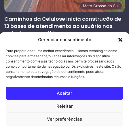
Mato Grosso do Sul
Caminhos da Celulose inicia construção de
13 bases de atendimento ao usuário nas
rodovias concedidas em MS
Gerenciar consentimento
27/07/2026
Página
Próxima
Para proporcionar uma melhor experiência, usamos tecnologias como
cookies para armazenar e/ou acessar informações do dispositivo. O
anterior
página
consentimento com essas tecnologias nos permite processar dados
como comportamento da navegação ou IDs exclusivos neste site. O não
consentimento ou a revogação do consentimento pode afetar
Ouro Empresas
- Desenvolvimento Web
negativamente determinados recursos e funções.
© Copyright 2026, Todos os direitos reservados |
Mais Fatos
Aceitar
MS
-
Joeber Garcia
Rejeitar
Facebook
Instagram
WhatsApp
Ver preferências