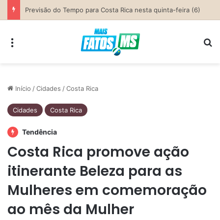
Parceria entre Costa Rica e Alcinópolis entrega ponte de concreto e fortalece infraestrutura na região das lavouras do Engano
Menu
Pr
Início
/
Cidades
/
Costa Rica
Cidades
Costa Rica
Tendência
Costa Rica promove ação
itinerante Beleza para as
Mulheres em comemoração
ao mês da Mulher