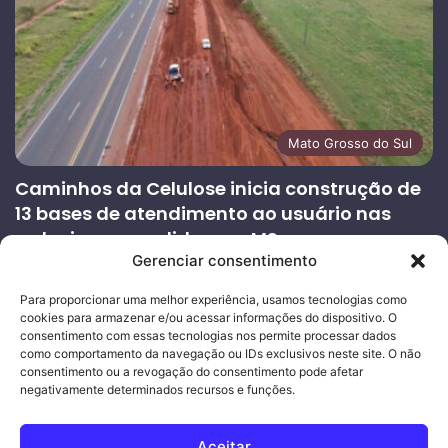
Mato Grosso do Sul
Caminhos da Celulose inicia construção de
13 bases de atendimento ao usuário nas
rodovias concedidas em MS
Gerenciar consentimento
27/07/2026
Página
Próxima
Para proporcionar uma melhor experiência, usamos tecnologias como
cookies para armazenar e/ou acessar informações do dispositivo. O
anterior
página
consentimento com essas tecnologias nos permite processar dados
como comportamento da navegação ou IDs exclusivos neste site. O não
consentimento ou a revogação do consentimento pode afetar
Ouro Empresas
- Desenvolvimento Web
negativamente determinados recursos e funções.
© Copyright 2026, Todos os direitos reservados |
Mais Fatos
Aceitar