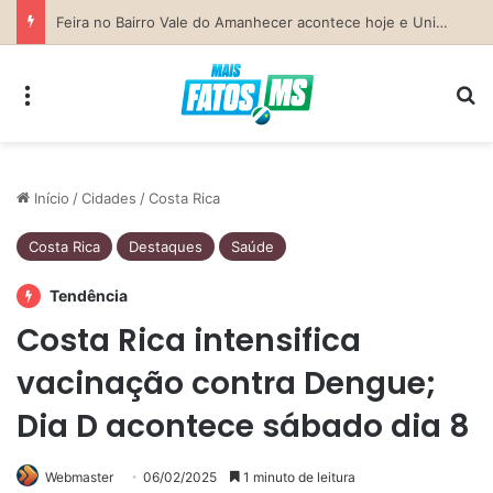
Previsão do Tempo para Costa Rica nesta sexta-feira (7)
Menu
Pr
Início
/
Cidades
/
Costa Rica
Costa Rica
Destaques
Saúde
Tendência
Costa Rica intensifica
vacinação contra Dengue;
Dia D acontece sábado dia 8
Webmaster
06/02/2025
1 minuto de leitura