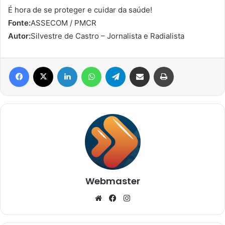
É hora de se proteger e cuidar da saúde!
Fonte:
ASSECOM / PMCR
Autor:
Silvestre de Castro – Jornalista e Radialista
Facebook
X
Linkedin
WhatsApp
Telegram
Compartilhar via e-mail
Imprimir
Webmaster
Website
Facebook
Instagram