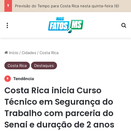
Parceria entre Costa Rica e Alcinópolis entrega ponte de concreto e fortalece infraestrutura na região das lavouras do Engano
Menu
Pr
Início
/
Cidades
/
Costa Rica
Costa Rica
Destaques
Tendência
Costa Rica inicia Curso
Técnico em Segurança do
Trabalho com parceria do
Senai e duração de 2 anos