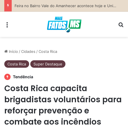
Previsão do Tempo para Costa Rica nesta sexta-feira (7)
Menu
Pr
Início
/
Cidades
/
Costa Rica
Costa Rica
Super Destaque
Tendência
Costa Rica capacita
brigadistas voluntários para
reforçar prevenção e
combate aos incêndios