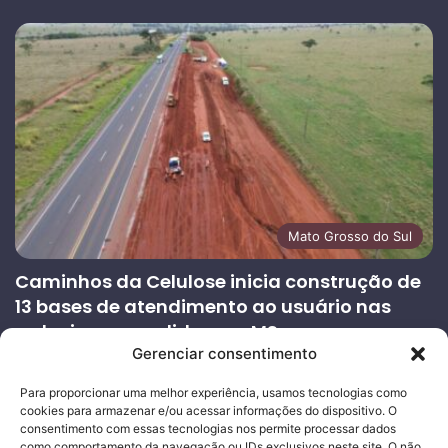
Mato Grosso do Sul
Caminhos da Celulose inicia construção de
13 bases de atendimento ao usuário nas
rodovias concedidas em MS
Gerenciar consentimento
27/07/2026
Página
Próxima
Para proporcionar uma melhor experiência, usamos tecnologias como
cookies para armazenar e/ou acessar informações do dispositivo. O
anterior
página
consentimento com essas tecnologias nos permite processar dados
como comportamento da navegação ou IDs exclusivos neste site. O não