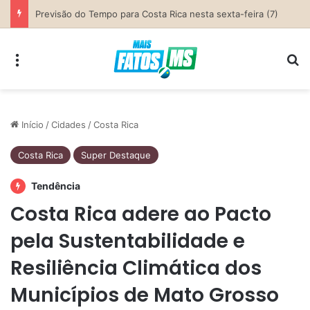
SEMED Costa Rica convoca candidatas para contratação temporária e atuação como Auxiliar de Desenvolvimento Infantil
Menu
Pr
Início
/
Cidades
/
Costa Rica
Costa Rica
Super Destaque
Tendência
Costa Rica adere ao Pacto
pela Sustentabilidade e
Resiliência Climática dos
Municípios de Mato Grosso