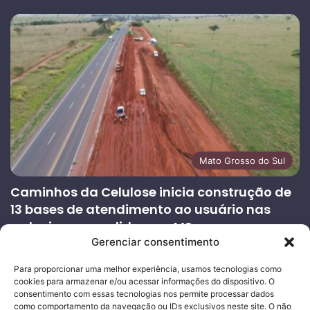
Mato Grosso do Sul
Caminhos da Celulose inicia construção de
13 bases de atendimento ao usuário nas
rodovias concedidas em MS
Gerenciar consentimento
27/07/2026
Página
Próxima
Para proporcionar uma melhor experiência, usamos tecnologias como
cookies para armazenar e/ou acessar informações do dispositivo. O
anterior
página
consentimento com essas tecnologias nos permite processar dados
como comportamento da navegação ou IDs exclusivos neste site. O não