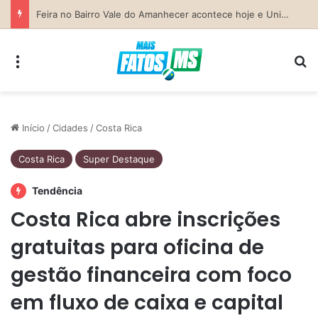
Previsão do Tempo para Costa Rica nesta sexta-feira (7)
Menu
Pr
Início
/
Cidades
/
Costa Rica
Costa Rica
Super Destaque
Tendência
Costa Rica abre inscrições
gratuitas para oficina de
gestão financeira com foco
em fluxo de caixa e capital