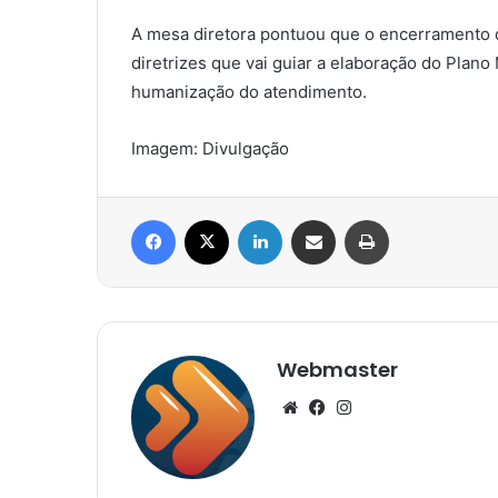
A mesa diretora pontuou que o encerramento 
diretrizes que vai guiar a elaboração do Plan
humanização do atendimento.
Imagem: Divulgação
Facebook
X
Linkedin
Compartilhar via e-mail
Imprimir
Webmaster
Website
Facebook
Instagram