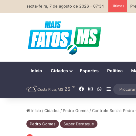
sexta-feira, 7 de agosto de 2026 - 07:34
Últimas
Início
Cidades
Esportes
Política
Ma
℃
Facebook
Instagram
WhatsApp
25
Barra Later
Costa Rica, MS
Início
/
Cidades
/
Pedro Gomes
/
Controle Social: Pedro
Pedro Gomes
Super Destaque