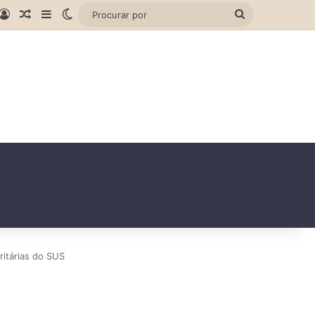
gram
hatsApp
Entrar
Artigo aleatório
Barra Lateral
Switch skin
Procurar
por
ritárias do SUS