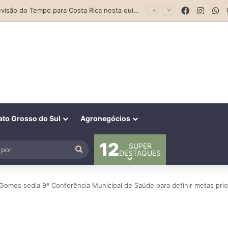
Parceria entre Costa Rica e Alcinópolis entrega ponte de concreto e fortalece infraestrutura na região das lavouras do Engano
Facebook
Insta
W
to Grosso do Sul
Agronegócios
12
SUPER
al
Procurar
DESTAQUES
por
 Gomes sedia 9ª Conferência Municipal de Saúde para definir metas prio