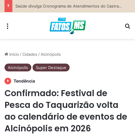
Secretaria da Mulher de Costa Rica abre Agosto Lilás com palestra sobre ciclo da violência e defesa pessoal
Menu
Pr
Início
/
Cidades
/
Alcinópolis
Alcinópolis
Super Destaque
Tendência
Confirmado: Festival de
Pesca do Taquarizão volta
ao calendário de eventos de
Alcinópolis em 2026