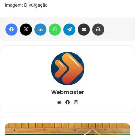
Imagem: Divulgação
Facebook
X
Linkedin
WhatsApp
Telegram
Compartilhar via e-mail
Imprimir
Webmaster
Website
Facebook
Instagram