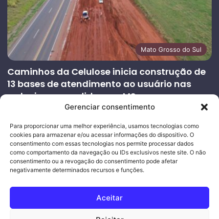
Mato Grosso do Sul
Caminhos da Celulose inicia construção de
13 bases de atendimento ao usuário nas
rodovias concedidas em MS
Gerenciar consentimento
27/07/2026
Página
Próxima
Para proporcionar uma melhor experiência, usamos tecnologias como
cookies para armazenar e/ou acessar informações do dispositivo. O
anterior
página
consentimento com essas tecnologias nos permite processar dados
como comportamento da navegação ou IDs exclusivos neste site. O não
consentimento ou a revogação do consentimento pode afetar
Ouro Empresas
- Desenvolvimento Web
negativamente determinados recursos e funções.
© Copyright 2026, Todos os direitos reservados |
Mais Fatos
Aceitar
MS
-
Joeber Garcia