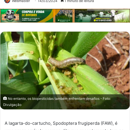
Webmaster
14/03/2024
1 minuto de leitura
No entanto, os biopesticidas também enfrentam desafios - Foto:
Divulgação
A lagarta-do-cartucho, Spodoptera frugiperda (FAW), é