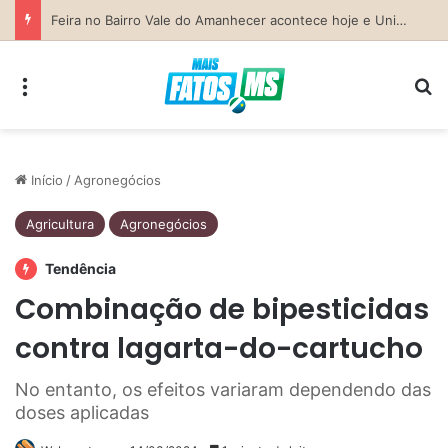
Previsão do Tempo para Costa Rica nesta sexta-feira (7)
Menu
Pr
Início
/
Agronegócios
Agricultura
Agronegócios
Tendência
Combinação de bipesticidas
contra lagarta-do-cartucho
No entanto, os efeitos variaram dependendo das
doses aplicadas