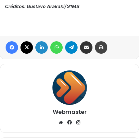
Créditos: Gustavo Arakaki/G1MS
Facebook
X
Linkedin
WhatsApp
Telegram
Compartilhar via e-mail
Imprimir
Webmaster
Website
Facebook
Instagram