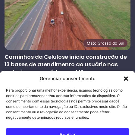
Mato Grosso do Sul
Caminhos da Celulose inicia construção de
13 bases de atendimento ao usuário nas
rodovias concedidas em MS
Gerenciar consentimento
27/07/2026
Página
Próxima
Para proporcionar uma melhor experiência, usamos tecnologias como
cookies para armazenar e/ou acessar informações do dispositivo. O
anterior
página
consentimento com essas tecnologias nos permite processar dados
como comportamento da navegação ou IDs exclusivos neste site. O não
consentimento ou a revogação do consentimento pode afetar
Ouro Empresas
- Desenvolvimento Web
negativamente determinados recursos e funções.
© Copyright 2026, Todos os direitos reservados |
Mais Fatos
Aceitar