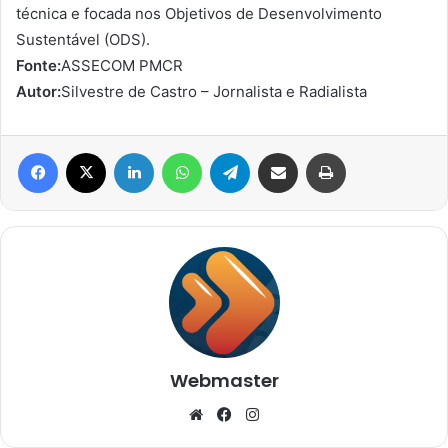
técnica e focada nos Objetivos de Desenvolvimento
Sustentável (ODS).
Fonte:
ASSECOM PMCR
Autor:
Silvestre de Castro – Jornalista e Radialista
Facebook
X
Linkedin
WhatsApp
Telegram
Compartilhar via e-mail
Imprimir
Webmaster
Website
Facebook
Instagram