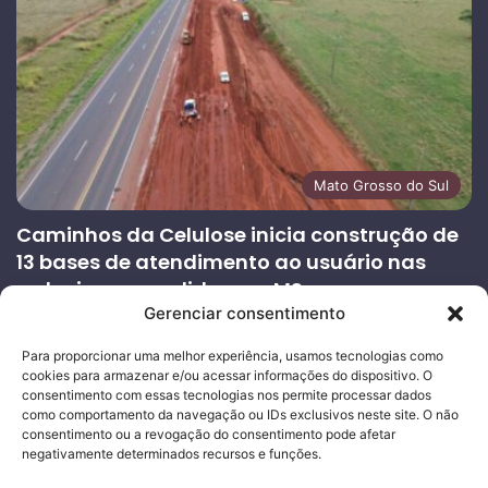
Mato Grosso do Sul
Caminhos da Celulose inicia construção de
13 bases de atendimento ao usuário nas
rodovias concedidas em MS
Gerenciar consentimento
27/07/2026
Página
Próxima
Para proporcionar uma melhor experiência, usamos tecnologias como
cookies para armazenar e/ou acessar informações do dispositivo. O
anterior
página
consentimento com essas tecnologias nos permite processar dados
como comportamento da navegação ou IDs exclusivos neste site. O não
consentimento ou a revogação do consentimento pode afetar
Ouro Empresas
- Desenvolvimento Web
negativamente determinados recursos e funções.
© Copyright 2026, Todos os direitos reservados |
Mais Fatos