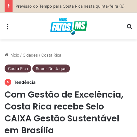
Parceria entre Costa Rica e Alcinópolis entrega ponte de concreto e fortalece infraestrutura na região das lavouras do Engano
Menu
Pr
Início
/
Cidades
/
Costa Rica
Costa Rica
Super Destaque
Tendência
Com Gestão de Excelência,
Costa Rica recebe Selo
CAIXA Gestão Sustentável
em Brasília