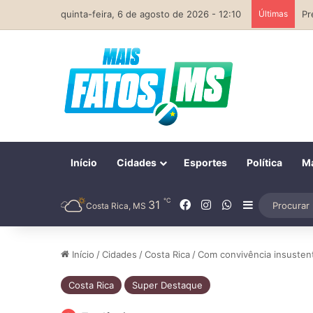
quinta-feira, 6 de agosto de 2026 - 12:10
Últimas
Início
Cidades
Esportes
Política
Ma
℃
Facebook
Instagram
WhatsApp
31
Barra Later
Costa Rica, MS
Início
/
Cidades
/
Costa Rica
/
Com convivência insustentá
Costa Rica
Super Destaque