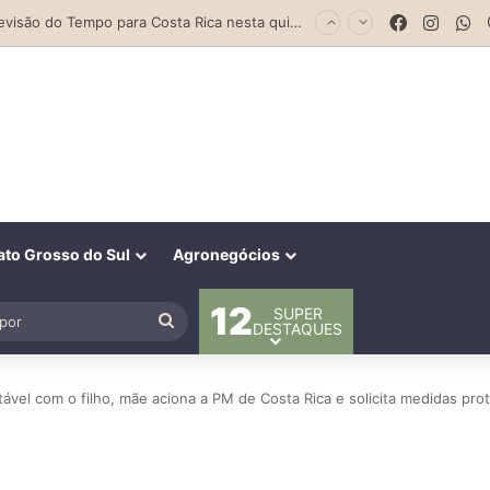
Parceria entre Costa Rica e Alcinópolis entrega ponte de concreto e fortalece infraestrutura na região das lavouras do Engano
Facebook
Insta
W
to Grosso do Sul
Agronegócios
12
SUPER
al
Procurar
DESTAQUES
por
vel com o filho, mãe aciona a PM de Costa Rica e solicita medidas prot