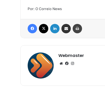
Por: O Correio News
Facebook
X
Linkedin
Compartilhar via e-mail
Imprimir
Webmaster
Website
Facebook
Instagram