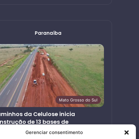
Paranaíba
Mato Grosso do Sul
minhos da Celulose inicia
nstrução de 13 bases de
endimento ao usuário nas rodovias
Gerenciar consentimento
ncedidas em MS