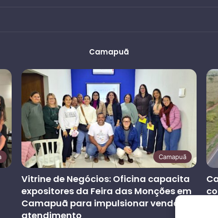
Camapuã
a
Camapuã
Vitrine de Negócios: Oficina capacita
Ca
expositores da Feira das Monções em
co
Camapuã para impulsionar vendas e
at
atendimento
co