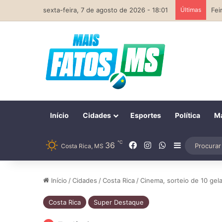
sexta-feira, 7 de agosto de 2026 - 18:01
Últimas
Início
Cidades
Esportes
Política
Ma
℃
Facebook
Instagram
WhatsApp
36
Barra Later
Costa Rica, MS
Início
/
Cidades
/
Costa Rica
/
Cinema, sorteio de 10 gel
Costa Rica
Super Destaque