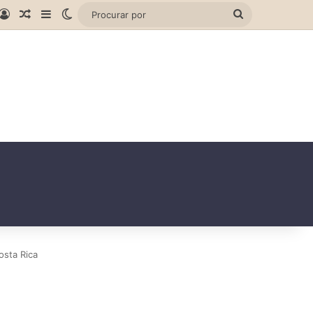
gram
hatsApp
Entrar
Artigo aleatório
Barra Lateral
Switch skin
Procurar
por
osta Rica