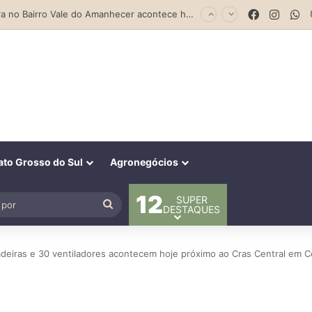
Facebook
Insta
W
Feira no Bairro Vale do Amanhecer acontece hoje e União das Feiras será na Feira Central no sábado
to Grosso do Sul
Agronegócios
12
SUPER
al
Procurar
DESTAQUES
por
adeiras e 30 ventiladores acontecem hoje próximo ao Cras Central em C