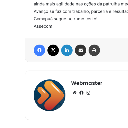
ainda mais agilidade nas ações da patrulha me
Avanço se faz com trabalho, parceria e resulta
Camapuã segue no rumo certo!
Assecom
Facebook
X
Linkedin
Compartilhar via e-mail
Imprimir
Webmaster
Website
Facebook
Instagram