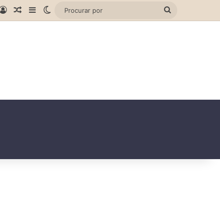
gram
hatsApp
Entrar
Artigo aleatório
Barra Lateral
Switch skin
Procurar
por