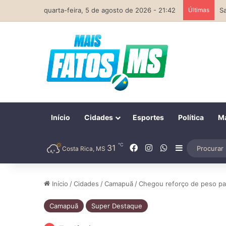
quarta-feira, 5 de agosto de 2026 - 21:42
Últimas
Início
Cidades
Esportes
Política
Ma
℃
Facebook
Instagram
WhatsApp
31
Barra Later
Costa Rica, MS
Início
/
Cidades
/
Camapuã
/
Chegou reforço de peso p
Camapuã
Super Destaque