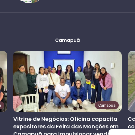
Camapuã
a
Camapuã
Vitrine de Negócios: Oficina capacita
Ca
expositores da Feira das Monções em
co
Camapuã para impulsionar vendas e
at