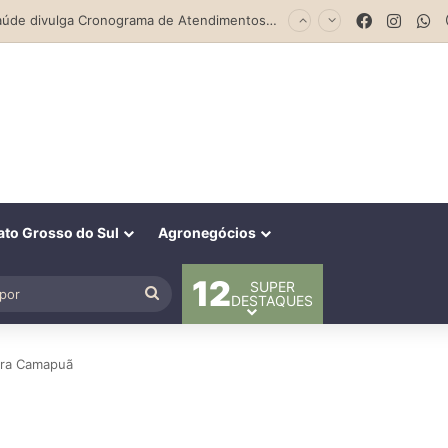
Facebook
Insta
W
Saúde divulga Cronograma de Atendimentos do Castramóvel para o mês de agosto em Costa Rica
to Grosso do Sul
Agronegócios
12
SUPER
al
Procurar
DESTAQUES
por
ara Camapuã