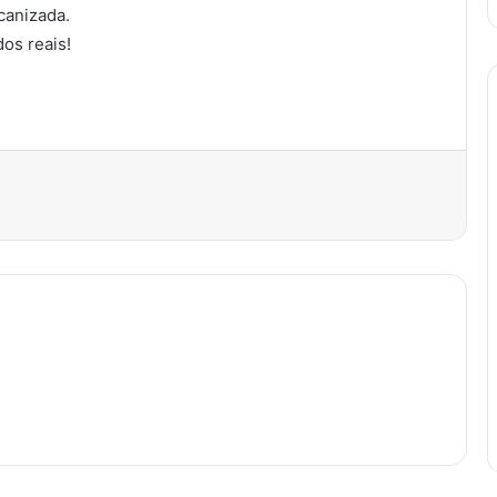
canizada.
dos reais!