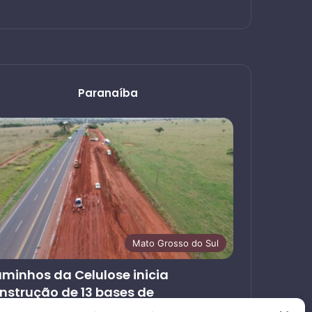
Paranaíba
Mato Grosso do Sul
minhos da Celulose inicia
nstrução de 13 bases de
endimento ao usuário nas rodovias