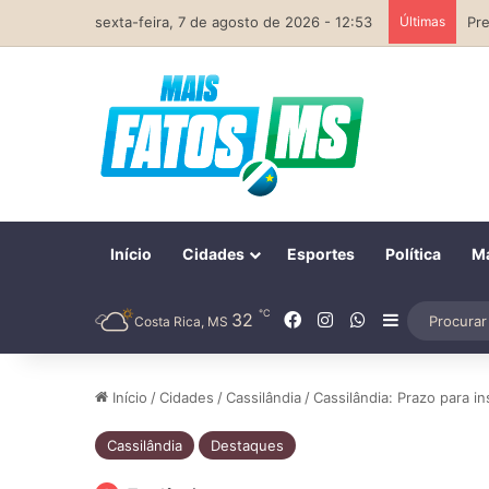
sexta-feira, 7 de agosto de 2026 - 12:53
Últimas
Início
Cidades
Esportes
Política
Ma
℃
Facebook
Instagram
WhatsApp
32
Barra Later
Costa Rica, MS
Início
/
Cidades
/
Cassilândia
/
Cassilândia: Prazo para i
Cassilândia
Destaques