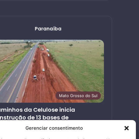
Paranaíba
Mato Grosso do Sul
minhos da Celulose inicia
nstrução de 13 bases de
endimento ao usuário nas rodovias
Gerenciar consentimento
ncedidas em MS