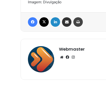
Imagem: Divulgação
Facebook
X
Linkedin
Compartilhar via e-mail
Imprimir
Webmaster
Website
Facebook
Instagram