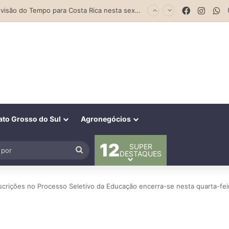
Facebook
Insta
W
Previsão do Tempo para Costa Rica nesta sexta-feira (7)
to Grosso do Sul
Agronegócios
12
SUPER
al
Procurar
DESTAQUES
por
nscrições no Processo Seletivo da Educação encerra-se nesta quarta-fei