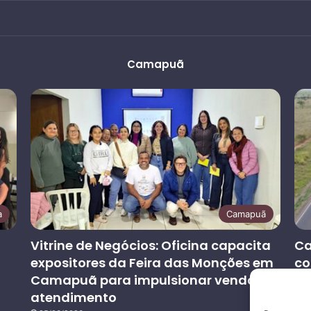
Camapuã
a
Camapuã
Vitrine de Negócios: Oficina capacita
Ca
expositores da Feira das Monções em
co
Camapuã para impulsionar vendas e
at
atendimento
co