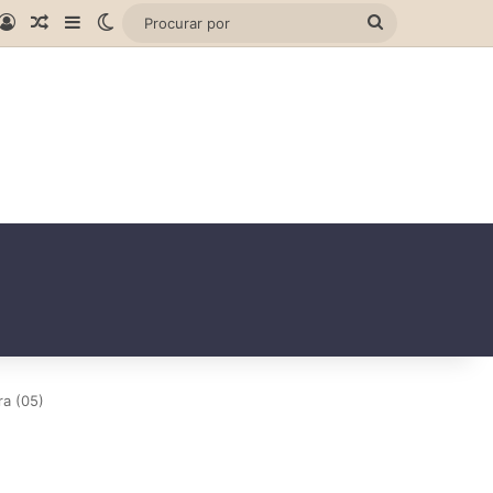
gram
hatsApp
Entrar
Artigo aleatório
Barra Lateral
Switch skin
Procurar
por
ra (05)