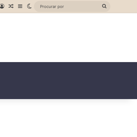
gram
hatsApp
Entrar
Artigo aleatório
Barra Lateral
Switch skin
Procurar
por