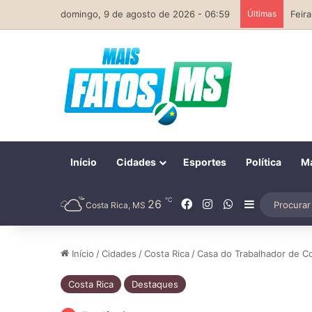
domingo, 9 de agosto de 2026 - 06:59
Últimas
Início
Cidades
Esportes
Política
Ma
℃
Facebook
Instagram
WhatsApp
26
Barra Later
Costa Rica, MS
Início
/
Cidades
/
Costa Rica
/
Casa do Trabalhador de C
Costa Rica
Destaques