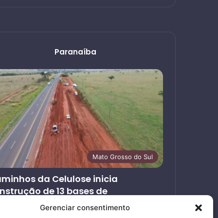
Paranaíba
Mato Grosso do Sul
minhos da Celulose inicia
nstrução de 13 bases de
endimento ao usuário nas rodovias
Gerenciar consentimento
ncedidas em MS