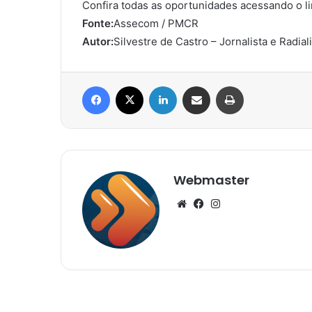
Confira todas as oportunidades acessando o l
Fonte:
Assecom / PMCR
Autor:
Silvestre de Castro – Jornalista e Radial
Facebook
X
Linkedin
Compartilhar via e-mail
Imprimir
Webmaster
Website
Facebook
Instagram