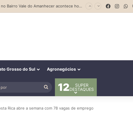
Previsão do Tempo para Costa Rica nesta sexta-feira (7)
Facebook
Insta
W
to Grosso do Sul
Agronegócios
12
SUPER
al
Procurar
DESTAQUES
por
osta Rica abre a semana com 78 vagas de emprego