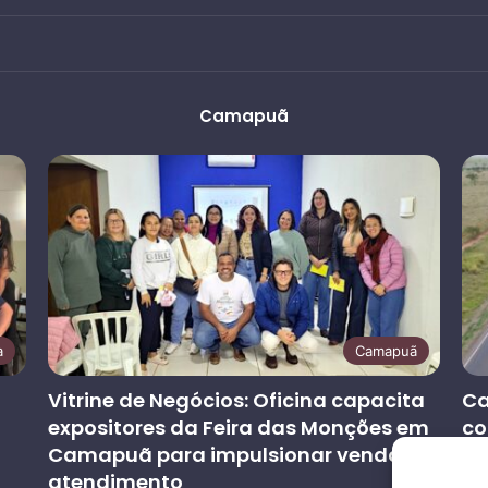
Camapuã
a
Camapuã
Vitrine de Negócios: Oficina capacita
Ca
expositores da Feira das Monções em
co
Camapuã para impulsionar vendas e
at
atendimento
co