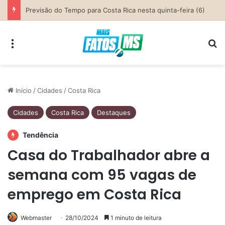
Parceria entre Costa Rica e Alcinópolis entrega ponte de concreto e fortalece infraestrutura na região das lavouras do Engano
Menu
Pr
Início
/
Cidades
/
Costa Rica
Cidades
Costa Rica
Destaques
Tendência
Casa do Trabalhador abre a
semana com 95 vagas de
emprego em Costa Rica
Webmaster
28/10/2024
1 minuto de leitura