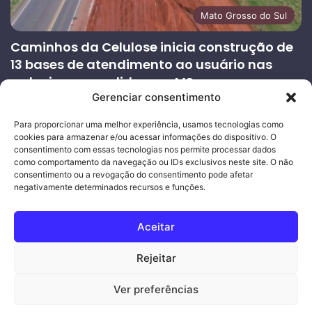
Mato Grosso do Sul
Caminhos da Celulose inicia construção de
13 bases de atendimento ao usuário nas
rodovias concedidas em MS
Gerenciar consentimento
27/07/2026
Página
Próxima
Para proporcionar uma melhor experiência, usamos tecnologias como
cookies para armazenar e/ou acessar informações do dispositivo. O
anterior
página
consentimento com essas tecnologias nos permite processar dados
como comportamento da navegação ou IDs exclusivos neste site. O não
consentimento ou a revogação do consentimento pode afetar
Ouro Empresas
- Desenvolvimento Web
negativamente determinados recursos e funções.
© Copyright 2026, Todos os direitos reservados |
Mais Fatos
Aceitar
MS
-
Joeber Garcia
Rejeitar
Facebook
Instagram
WhatsApp
Ver preferências