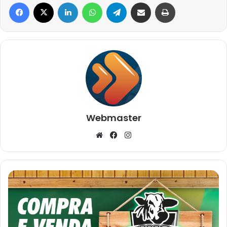
Facebook
X
Linkedin
WhatsApp
Telegram
Compartilhar via e-mail
Imprimir
Webmaster
Website
Facebook
Instagram