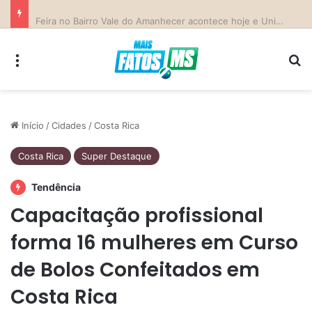
Previsão do Tempo para Costa Rica nesta sexta-feira (7)
Menu
Pr
Início
/
Cidades
/
Costa Rica
Costa Rica
Super Destaque
Tendência
Capacitação profissional
forma 16 mulheres em Curso
de Bolos Confeitados em
Costa Rica