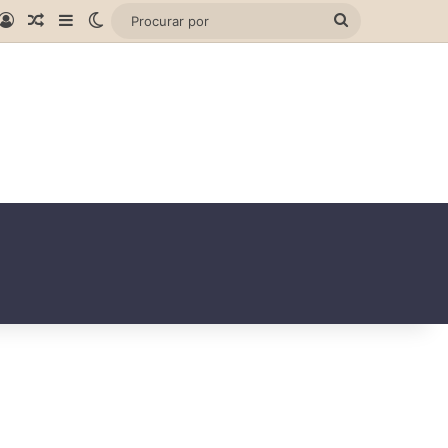
gram
hatsApp
Entrar
Artigo aleatório
Barra Lateral
Switch skin
Procurar
por