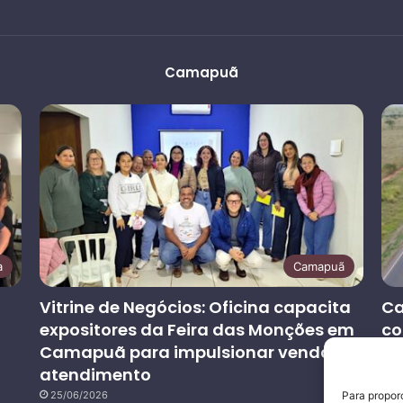
Camapuã
a
Camapuã
Vitrine de Negócios: Oficina capacita
Ca
expositores da Feira das Monções em
co
Camapuã para impulsionar vendas e
at
atendimento
co
25/06/2026
2
Para propor