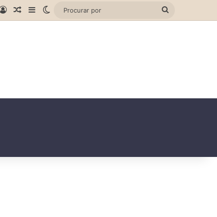
gram
hatsApp
Entrar
Artigo aleatório
Barra Lateral
Switch skin
Procurar
por