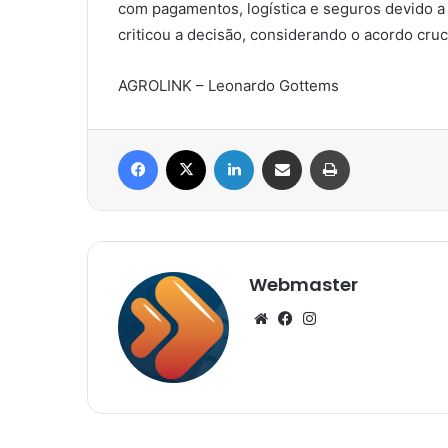
com pagamentos, logística e seguros devido a
criticou a decisão, considerando o acordo cruc
AGROLINK – Leonardo Gottems
Facebook
X
Linkedin
Compartilhar via e-mail
Imprimir
Webmaster
Website
Facebook
Instagram