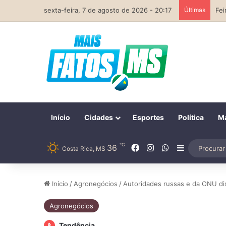
sexta-feira, 7 de agosto de 2026 - 20:17
Últimas
Início
Cidades
Esportes
Política
Ma
℃
Facebook
Instagram
WhatsApp
36
Barra Later
Costa Rica, MS
Início
/
Agronegócios
/
Autoridades russas e da ONU d
Agronegócios
Tendência