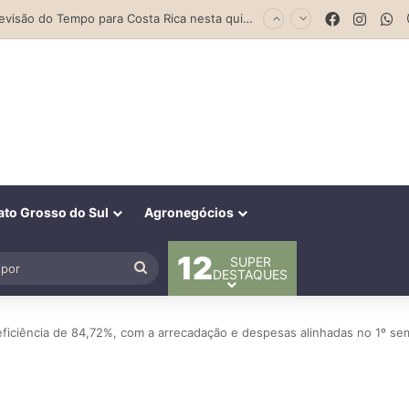
Parceria entre Costa Rica e Alcinópolis entrega ponte de concreto e fortalece infraestrutura na região das lavouras do Engano
Facebook
Insta
W
to Grosso do Sul
Agronegócios
12
SUPER
al
Procurar
DESTAQUES
por
eficiência de 84,72%, com a arrecadação e despesas alinhadas no 1º se