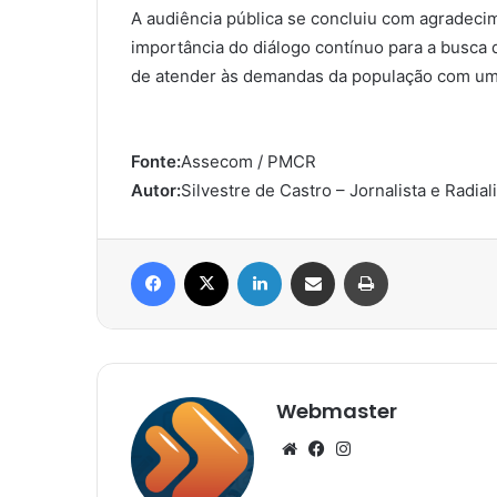
A audiência pública se concluiu com agradecim
importância do diálogo contínuo para a busca
de atender às demandas da população com uma 
Fonte:
Assecom / PMCR
Autor:
Silvestre de Castro – Jornalista e Radial
Facebook
X
Linkedin
Compartilhar via e-mail
Imprimir
Webmaster
Website
Facebook
Instagram