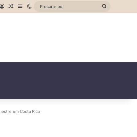
gram
hatsApp
Entrar
Artigo aleatório
Barra Lateral
Switch skin
Procurar
por
mestre em Costa Rica