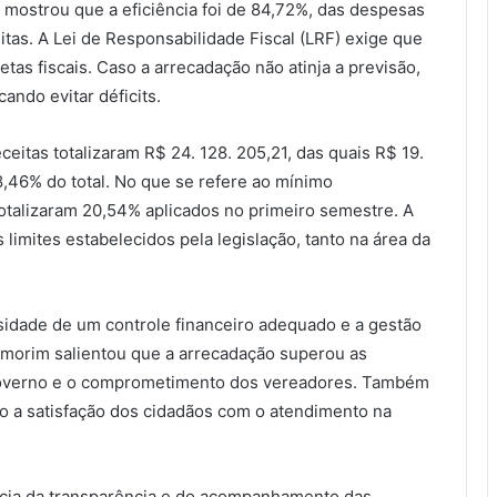
o mostrou que a eficiência foi de 84,72%, das despesas
tas. A Lei de Responsabilidade Fiscal (LRF) exige que
tas fiscais. Caso a arrecadação não atinja a previsão,
ando evitar déficits.
itas totalizaram R$ 24. 128. 205,21, das quais R$ 19.
,46% do total. No que se refere ao mínimo
totalizaram 20,54% aplicados no primeiro semestre. A
limites estabelecidos pela legislação, tanto na área da
sidade de um controle financeiro adequado e a gestão
Amorim salientou que a arrecadação superou as
 governo e o comprometimento dos vereadores. Também
 a satisfação dos cidadãos com o atendimento na
tância da transparência e do acompanhamento das