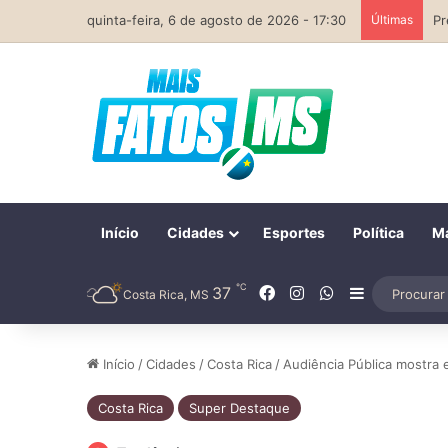
quinta-feira, 6 de agosto de 2026 - 17:30
Últimas
Início
Cidades
Esportes
Política
Ma
℃
Facebook
Instagram
WhatsApp
37
Barra Later
Costa Rica, MS
Início
/
Cidades
/
Costa Rica
/
Audiência Pública mostra 
Costa Rica
Super Destaque