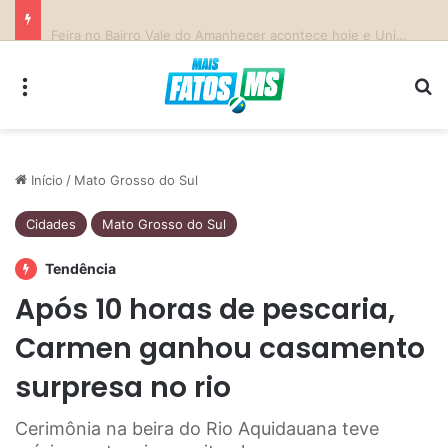
Previsão do Tempo para Costa Rica nesta sexta-feira (7)
Menu
Pr
Início
/
Mato Grosso do Sul
Cidades
Mato Grosso do Sul
Tendência
Após 10 horas de pescaria,
Carmen ganhou casamento
surpresa no rio
Cerimônia na beira do Rio Aquidauana teve