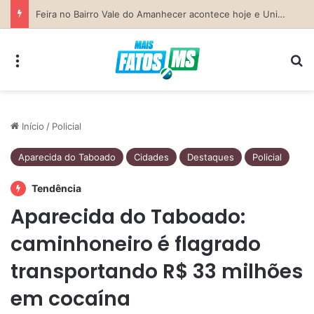
Previsão do Tempo para Costa Rica nesta sexta-feira (7)
Menu
Pr
Início
/
Policial
Aparecida do Taboado
Cidades
Destaques
Policial
Tendência
Aparecida do Taboado:
caminhoneiro é flagrado
transportando R$ 33 milhões
em cocaína