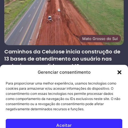
Mato Grosso do Sul
Caminhos da Celulose inicia construção de
13 bases de atendimento ao usuário nas
rodovias concedidas em MS
Gerenciar consentimento
27/07/2026
Página
Próxima
Para proporcionar uma melhor experiência, usamos tecnologias como
cookies para armazenar e/ou acessar informações do dispositivo. O
anterior
página
consentimento com essas tecnologias nos permite processar dados
como comportamento da navegação ou IDs exclusivos neste site. O não
consentimento ou a revogação do consentimento pode afetar
Ouro Empresas
- Desenvolvimento Web
negativamente determinados recursos e funções.
© Copyright 2026, Todos os direitos reservados |
Mais Fatos
Aceitar
MS
-
Joeber Garcia