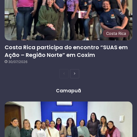
Costa Rica
Costa Rica participa do encontro “SUAS em
Ação – Região Norte” em Coxim
30/07/2026
Página
Próxima
anterior
página
Camapuã