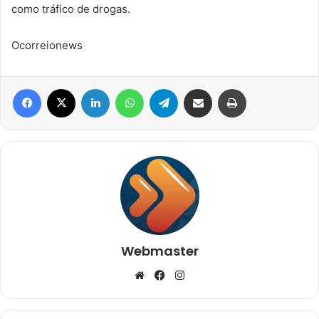
como tráfico de drogas.
Ocorreionews
Facebook
X
Linkedin
WhatsApp
Telegram
Compartilhar via e-mail
Imprimir
Webmaster
Website
Facebook
Instagram