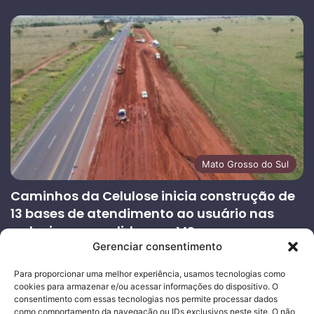
Mato Grosso do Sul
Caminhos da Celulose inicia construção de
13 bases de atendimento ao usuário nas
rodovias concedidas em MS
Gerenciar consentimento
27/07/2026
Página
Próxima
Para proporcionar uma melhor experiência, usamos tecnologias como
cookies para armazenar e/ou acessar informações do dispositivo. O
anterior
página
consentimento com essas tecnologias nos permite processar dados
como comportamento da navegação ou IDs exclusivos neste site. O não