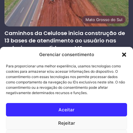
Mato Grosso do Sul
Caminhos da Celulose inicia construção de
13 bases de atendimento ao usuário nas
rodovias concedidas em MS
Gerenciar consentimento
27/07/2026
Página
Próxima
Para proporcionar uma melhor experiência, usamos tecnologias como
cookies para armazenar e/ou acessar informações do dispositivo. O
anterior
página
consentimento com essas tecnologias nos permite processar dados
como comportamento da navegação ou IDs exclusivos neste site. O não
consentimento ou a revogação do consentimento pode afetar
Ouro Empresas
- Desenvolvimento Web
negativamente determinados recursos e funções.
© Copyright 2026, Todos os direitos reservados |
Mais Fatos
Aceitar
MS
-
Joeber Garcia
Rejeitar
Facebook
Instagram
WhatsApp