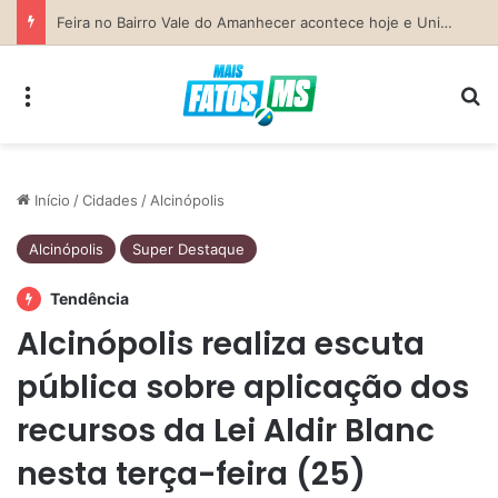
Previsão do Tempo para Costa Rica nesta sexta-feira (7)
Menu
Pr
Início
/
Cidades
/
Alcinópolis
Alcinópolis
Super Destaque
Tendência
Alcinópolis realiza escuta
pública sobre aplicação dos
recursos da Lei Aldir Blanc
nesta terça-feira (25)