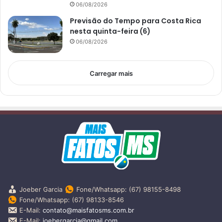
06/08/2026
Previsão do Tempo para Costa Rica
nesta quinta-feira (6)
06/08/2026
Carregar mais
Joeber Garcia
Fone/Whatsapp: (67) 98155-8498
Fone/Whatsapp: (67) 98133-8546
E-Mail:
contato@maisfatosms.com.br
E-Mail:
joebergarcia@gmail.com