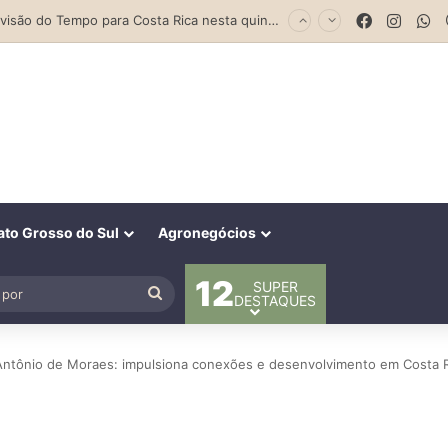
Facebook
Insta
W
to Grosso do Sul
Agronegócios
12
SUPER
al
Procurar
DESTAQUES
por
Antônio de Moraes: impulsiona conexões e desenvolvimento em Costa R