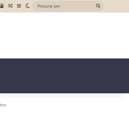
gram
hatsApp
Entrar
Artigo aleatório
Barra Lateral
Switch skin
Procurar
por
ica