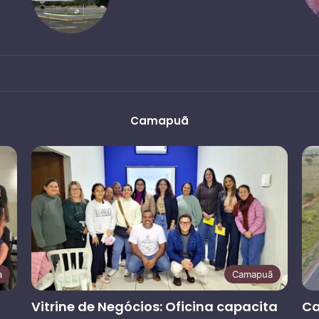
Camapuã
a
Camapuã
Vitrine de Negócios: Oficina capacita
Ca