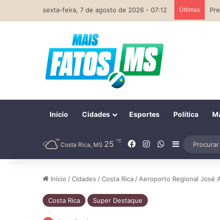
sexta-feira, 7 de agosto de 2026 - 07:12
Últimas
Início
Cidades
Esportes
Política
Ma
℃
Facebook
Instagram
WhatsApp
25
Barra Later
Costa Rica, MS
Início
/
Cidades
/
Costa Rica
/
Aeroporto Regional José 
Costa Rica
Super Destaque