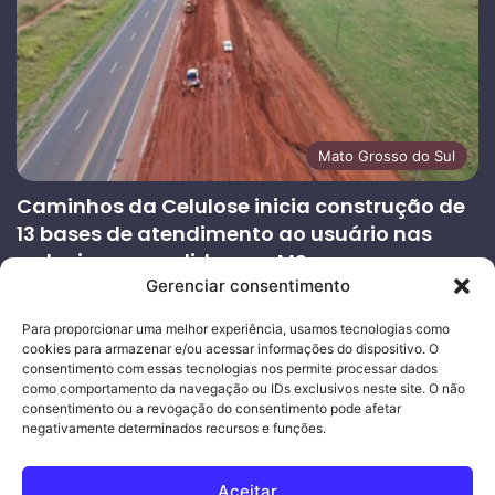
Mato Grosso do Sul
Caminhos da Celulose inicia construção de
13 bases de atendimento ao usuário nas
rodovias concedidas em MS
Gerenciar consentimento
27/07/2026
Página
Próxima
Para proporcionar uma melhor experiência, usamos tecnologias como
cookies para armazenar e/ou acessar informações do dispositivo. O
anterior
página
consentimento com essas tecnologias nos permite processar dados
como comportamento da navegação ou IDs exclusivos neste site. O não
consentimento ou a revogação do consentimento pode afetar
Ouro Empresas
- Desenvolvimento Web
negativamente determinados recursos e funções.
© Copyright 2026, Todos os direitos reservados |
Mais Fatos
Aceitar
MS
-
Joeber Garcia