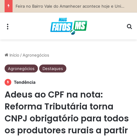
Previsão do Tempo para Costa Rica nesta sexta-feira (7)
Menu
Pr
Início
/
Agronegócios
Agronegócios
Destaques
Tendência
Adeus ao CPF na nota:
Reforma Tributária torna
CNPJ obrigatório para todos
os produtores rurais a partir