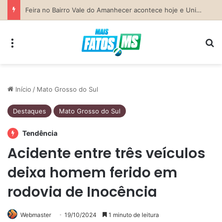
Previsão do Tempo para Costa Rica nesta sexta-feira (7)
Menu
Pr
Início
/
Mato Grosso do Sul
Destaques
Mato Grosso do Sul
Tendência
Acidente entre três veículos
deixa homem ferido em
rodovia de Inocência
Webmaster
19/10/2024
1 minuto de leitura