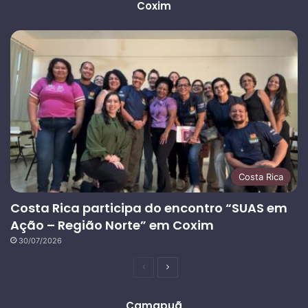
Coxim
Costa Rica
Costa Rica participa do encontro “SUAS em
Ação – Região Norte” em Coxim
30/07/2026
Página
Próxima
anterior
página
Camapuã